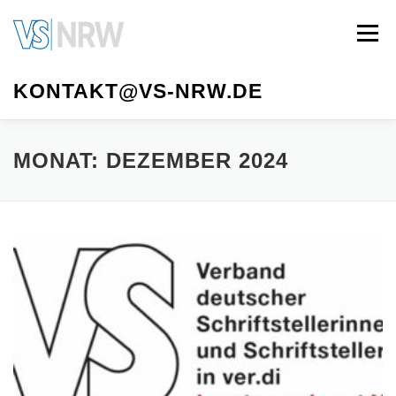
Zum
Inhalt
Menü
springen
KONTAKT@VS-NRW.DE
VS NRW
MITGLIED WERDEN
AUTOR*INNEN
MONAT:
DEZEMBER 2024
LITERATURTAGE
VORSTAND
MEDIATHEK
IMPRESSUM