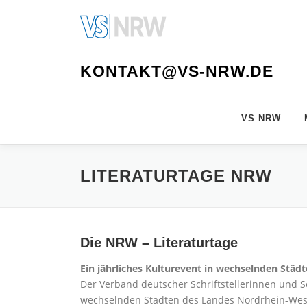
Zum
Inhalt
springen
KONTAKT@VS-NRW.DE
VS NRW
LITERATURTAGE NRW
Die NRW – Literaturtage
Ein jährliches Kulturevent in wechselnden Stä
Der Verband deutscher Schriftstellerinnen und Sch
wechselnden Städten des Landes Nordrhein-Westf