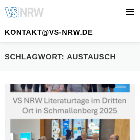
Zum
Inhalt
Menü
springen
KONTAKT@VS-NRW.DE
VS NRW
MITGLIED WERDEN
AUTOR*INNEN
SCHLAGWORT:
AUSTAUSCH
LITERATURTAGE
VORSTAND
MEDIATHEK
IMPRESSUM