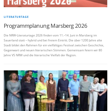
LITERATURTAGE
Programmplanung Marsberg 2026
Die NRW‑Literaturtage 2026 finden vom 11.–14. Juni in Marsberg im
Sauerland statt – hybrid und bei freiem Eintritt. Die über 1200 Jahre alte
Stadt bildet den Rahmen für ein vielfältiges Festival zwischen Geschichte,
Gegenwart und neuen literarischen Stimmen. Gemeinsam feiern wir 80
Jahre VS NRW und die literarische Vielfalt der Region.