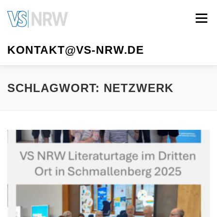
Zum
Inhalt
Menü
springen
KONTAKT@VS-NRW.DE
VS NRW
MITGLIED WERDEN
AUTOR*INNEN
SCHLAGWORT:
NETZWERK
LITERATURTAGE
VORSTAND
MEDIATHEK
IMPRESSUM