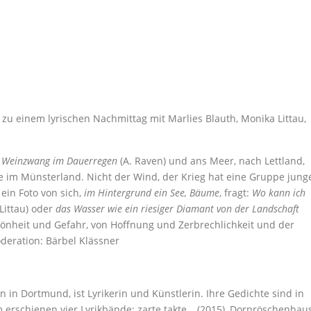
n zu einem lyrischen Nachmittag mit Marlies Blauth, Monika Littau,
 Weinzwang im Dauerregen
(A. Raven) und ans Meer, nach Lettland,
le im Münsterland. Nicht der Wind, der Krieg hat eine Gruppe jung
in Foto von sich,
im Hintergrund ein See, Bäume
, fragt:
Wo kann ich
Littau) oder
das Wasser wie ein riesiger Diamant von der Landschaft
chönheit und Gefahr, von Hoffnung und Zerbrechlichkeit und der
deration: Bärbel Klässner
in Dortmund, ist Lyrikerin und Künstlerin. Ihre Gedichte sind in
m erschienen vier Lyrikbände: zarte takte… (2015), Dornröschenhau