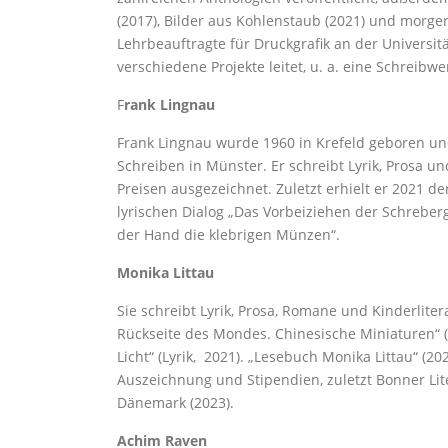
(2017), Bilder aus Kohlenstaub (2021) und morgen
Lehrbeauftragte für Druckgrafik an der Universit
verschiedene Projekte leitet, u. a. eine Schreibwer
F
rank Lingnau
Frank Lingnau wurde 1960 in Krefeld geboren und 
Schreiben in Münster. Er schreibt Lyrik, Prosa un
Preisen ausgezeichnet. Zuletzt erhielt er 2021 de
lyrischen Dialog „Das Vorbeiziehen der Schreb
der Hand die klebrigen Münzen“.
Monika Littau
Sie schreibt Lyrik, Prosa, Romane und Kinderliter
Rückseite des Mondes. Chinesische Miniaturen“ 
Licht“ (Lyrik, 2021). „Lesebuch Monika Littau“ (
Auszeichnung und Stipendien, zuletzt Bonner Lite
Dänemark (2023).
Achim Raven