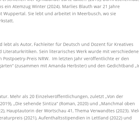
s ein Atemzug Winter (2024). Marlies Blauth war 21 Jahre
ät Wuppertal. Sie lebt und arbeitet in Meerbusch, wo sie
kstatt.
lebt als Autor, Fachleiter für Deutsch und Dozent für Kreatives
d Literaturkritiken. Sein literarisches Werk wurde mit verschieden
n Postpoetry-Preis NRW. Im letzten Jahr veröffentlichte er den
ergärten“ (zusammen mit Amanda Herbster) und den Gedichtband „I
atur. Mehr als 20 Einzelveröffentlichungen, zuletzt „Von der
(2019), „Die sehende Sintiza“ (Roman, 2020) und „Manchmal oben
2022), Hauptautorin der Wortschau 41, Thema Verwandtes (2023). Viel
raturpreis (2021), Aufenthaltsstipendien in Lettland (2022) und