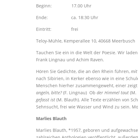
Beginn: 17.00 Uhr
Ende: ca. 18:30 Uhr
Eintritt: frei
Teloy-Mühle, Kemperallee 10, 40668 Meerbusch
Tauchen Sie ein in die Welt der Poesie. Wir lade
Frank Lingnau und Achim Raven.
Hören Sie Gedichte, die an den Rhein führen,
mit
nach Sibirien, in Kerker ebenso wie in eine Schu
Menschen hierher zusammengeweht, einer zeigt e
angeln, bitte?
(F. Lingnau) Ob
der Himmel taut
(M. 
gefasst ist
(M. Blauth). Alle Texte erzählen von S
Sehnsucht, frei wie Wasser und Wind zu sein. Mo
Marlies Blauth
Marlies Blauth, *1957, geboren und aufgewachsen 
zahlreichen Anthologien veröffentlicht, außerde