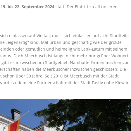
9. bis 22. September 2024
statt. Der Eintritt zu all unseren
ch einlassen auf Vielfalt, muss sich einlassen auf acht Stadtteile,
nne „eigenartig“ sind. Mal urban und geschäftig wie der größte
emeinden oder gemütlich und heimelig wie Lank-Latum mit seinem
ephanus. Doch Meerbusch ist lange nicht mehr nur grüner Wohnort
e gibt es inzwischen im Stadtgebiet. Namhafte Firmen machen von
erschaften haben die Meerbuscher inzwischen geschlossen: Die
 schon über 50 Jahre. Seit 2010 ist Meerbusch mit der Stadt
urde zudem eine Partnerschaft mit der Stadt Fastiv nahe Kiew in