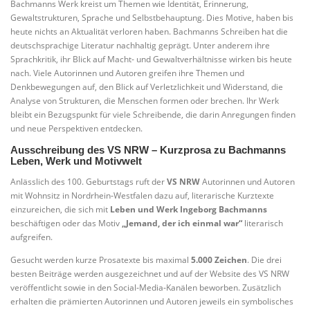
Bachmanns Werk kreist um Themen wie Identität, Erinnerung,
Gewaltstrukturen, Sprache und Selbstbehauptung. Dies Motive, haben bis
heute nichts an Aktualität verloren haben. Bachmanns Schreiben hat die
deutschsprachige Literatur nachhaltig geprägt. Unter anderem ihre
Sprachkritik, ihr Blick auf Macht‑ und Gewaltverhältnisse wirken bis heute
nach. Viele Autorinnen und Autoren greifen ihre Themen und
Denkbewegungen auf, den Blick auf Verletzlichkeit und Widerstand, die
Analyse von Strukturen, die Menschen formen oder brechen. Ihr Werk
bleibt ein Bezugspunkt für viele Schreibende, die darin Anregungen finden
und neue Perspektiven entdecken.
Ausschreibung des VS NRW – Kurzprosa zu Bachmanns
Leben, Werk und Motivwelt
Anlässlich des 100. Geburtstags ruft der
VS NRW
Autorinnen und Autoren
mit Wohnsitz in Nordrhein‑Westfalen dazu auf, literarische Kurztexte
einzureichen, die sich mit
Leben und Werk Ingeborg Bachmanns
beschäftigen oder das Motiv
„Jemand, der ich einmal war“
literarisch
aufgreifen.
Gesucht werden kurze Prosatexte bis maximal
5.000 Zeichen
. Die drei
besten Beiträge werden ausgezeichnet und auf der Website des VS NRW
veröffentlicht sowie in den Social‑Media‑Kanälen beworben. Zusätzlich
erhalten die prämierten Autorinnen und Autoren jeweils ein symbolisches