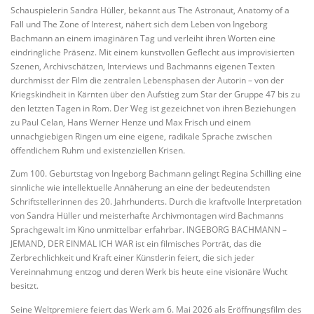
Schauspielerin Sandra Hüller, bekannt aus The Astronaut, Anatomy of a
Fall und The Zone of Interest, nähert sich dem Leben von Ingeborg
Bachmann an einem imaginären Tag und verleiht ihren Worten eine
eindringliche Präsenz. Mit einem kunstvollen Geflecht aus improvisierten
Szenen, Archivschätzen, Interviews und Bachmanns eigenen Texten
durchmisst der Film die zentralen Lebensphasen der Autorin – von der
Kriegskindheit in Kärnten über den Aufstieg zum Star der Gruppe 47 bis zu
den letzten Tagen in Rom. Der Weg ist gezeichnet von ihren Beziehungen
zu Paul Celan, Hans Werner Henze und Max Frisch und einem
unnachgiebigen Ringen um eine eigene, radikale Sprache zwischen
öffentlichem Ruhm und existenziellen Krisen.
Zum 100. Geburtstag von Ingeborg Bachmann gelingt Regina Schilling eine
sinnliche wie intellektuelle Annäherung an eine der bedeutendsten
Schriftstellerinnen des 20. Jahrhunderts. Durch die kraftvolle Interpretation
von Sandra Hüller und meisterhafte Archivmontagen wird Bachmanns
Sprachgewalt im Kino unmittelbar erfahrbar. INGEBORG BACHMANN –
JEMAND, DER EINMAL ICH WAR ist ein filmisches Porträt, das die
Zerbrechlichkeit und Kraft einer Künstlerin feiert, die sich jeder
Vereinnahmung entzog und deren Werk bis heute eine visionäre Wucht
besitzt.
Seine Weltpremiere feiert das Werk am 6. Mai 2026 als Eröffnungsfilm des