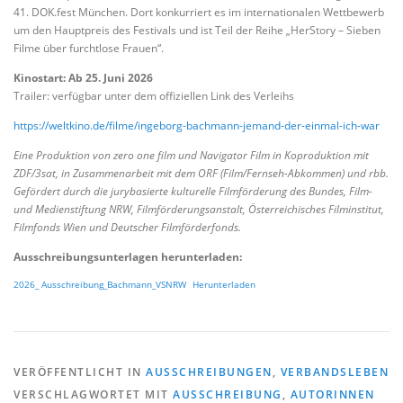
41. DOK.fest München. Dort konkurriert es im internationalen Wettbewerb
um den Hauptpreis des Festivals und ist Teil der Reihe „HerStory – Sieben
Filme über furchtlose Frauen“.
Kinostart: Ab 25. Juni 2026
Trailer: verfügbar unter dem offiziellen Link des Verleihs
https://weltkino.de/filme/ingeborg-bachmann-jemand-der-einmal-ich-war
Eine Produktion von zero one film und Navigator Film in Koproduktion mit
ZDF/3sat, in Zusammenarbeit mit dem ORF (Film/Fernseh-Abkommen) und rbb.
Gefördert durch die jurybasierte kulturelle Filmförderung des Bundes, Film-
und Medienstiftung NRW, Filmförderungsanstalt, Österreichisches Filminstitut,
Filmfonds Wien und Deutscher Filmförderfonds.
Ausschreibungsunterlagen herunterladen:
2026_ Ausschreibung_Bachmann_VSNRW
Herunterladen
VERÖFFENTLICHT IN
AUSSCHREIBUNGEN
,
VERBANDSLEBEN
VERSCHLAGWORTET MIT
AUSSCHREIBUNG
,
AUTORINNEN