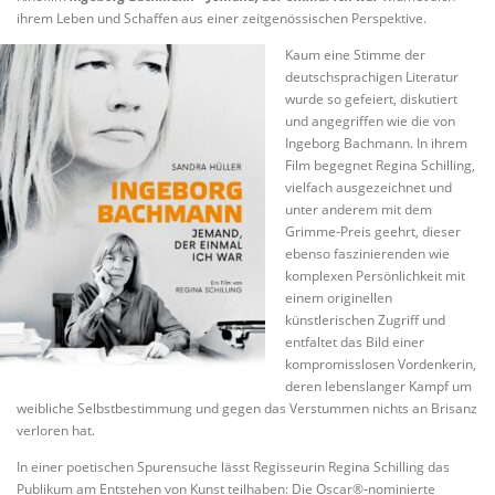
ihrem Leben und Schaffen aus einer zeitgenössischen Perspektive.
Kaum eine Stimme der
deutschsprachigen Literatur
wurde so gefeiert, diskutiert
und angegriffen wie die von
Ingeborg Bachmann. In ihrem
Film begegnet Regina Schilling,
vielfach ausgezeichnet und
unter anderem mit dem
Grimme‑Preis geehrt, dieser
ebenso faszinierenden wie
komplexen Persönlichkeit mit
einem originellen
künstlerischen Zugriff und
entfaltet das Bild einer
kompromisslosen Vordenkerin,
deren lebenslanger Kampf um
weibliche Selbstbestimmung und gegen das Verstummen nichts an Brisanz
verloren hat.
In einer poetischen Spurensuche lässt Regisseurin Regina Schilling das
Publikum am Entstehen von Kunst teilhaben: Die Oscar®‑nominierte