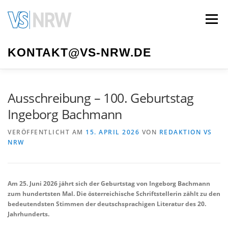
Zum
Inhalt
Menü
springen
KONTAKT@VS-NRW.DE
VS NRW
MITGLIED WERDEN
AUTOR*INNEN
Ausschreibung – 100. Geburtstag
Ingeborg Bachmann
LITERATURTAGE
VORSTAND
MEDIATHEK
VERÖFFENTLICHT AM
15. APRIL 2026
VON
REDAKTION VS
NRW
IMPRESSUM
Am 25. Juni 2026 jährt sich der Geburtstag von Ingeborg Bachmann
zum hundertsten Mal. Die österreichische Schriftstellerin zählt zu den
bedeutendsten Stimmen der deutschsprachigen Literatur des 20.
Jahrhunderts.