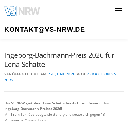
Zum
Inhalt
Menü
springen
KONTAKT@VS-NRW.DE
VS NRW
MITGLIED WERDEN
AUTOR*INNEN
Ingeborg-Bachmann-Preis 2026 für
Lena Schätte
LITERATURTAGE
VORSTAND
MEDIATHEK
VERÖFFENTLICHT AM
29. JUNI 2026
VON
REDAKTION VS
NRW
IMPRESSUM
Der VS NRW gratuliert Lena Schätte herzlich zum Gewinn des
Ingeborg‑Bachmann‑Preises 2026!
Mit ihrem Text überzeugte sie die Jury und setzte sich gegen 13
Mitbewerber*innen durch.