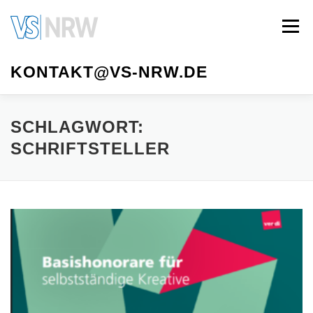
Zum
Inhalt
Menü
springen
KONTAKT@VS-NRW.DE
VS NRW
MITGLIED WERDEN
AUTOR*INNEN
SCHLAGWORT:
SCHRIFTSTELLER
LITERATURTAGE
VORSTAND
MEDIATHEK
IMPRESSUM