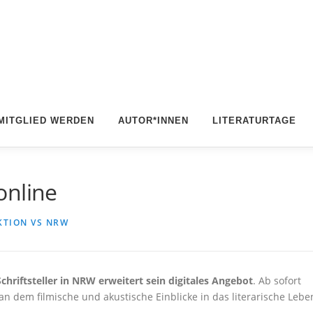
MITGLIED WERDEN
AUTOR*INNEN
LITERATURTAGE
online
KTION VS NRW
chriftsteller in NRW erweitert sein digitales Angebot
. Ab sofort
 an dem filmische und akustische Einblicke in das literarische Lebe