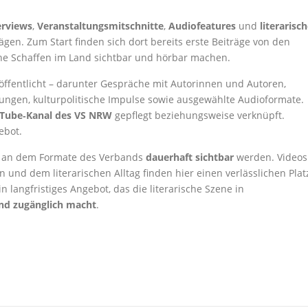
erviews
,
Veranstaltungsmitschnitte
,
Audiofeatures
und
literarisc
rägen. Zum Start finden sich dort bereits erste Beiträge von den
rische Schaffen im Land sichtbar und hörbar machen.
öffentlicht – darunter Gespräche mit Autorinnen und Autoren,
esungen, kulturpolitische Impulse sowie ausgewählte Audioformate.
Tube‑Kanal des VS NRW
gepflegt beziehungsweise verknüpft.
ebot.
t, an dem Formate des Verbands
dauerhaft sichtbar
werden. Videos
 und dem literarischen Alltag finden hier einen verlässlichen Plat
n langfristiges Angebot, das die literarische Szene in
nd zugänglich macht
.