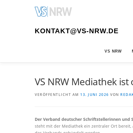
Zum
Inhalt
springen
KONTAKT@VS-NRW.DE
VS NRW
VS NRW Mediathek ist 
VERÖFFENTLICHT AM
13. JUNI 2026
VON
REDA
Der Verband deutscher Schriftstellerinnen und S
steht mit der Mediathek ein zentraler Ort bereit,
des Verbands gebündelt werden.